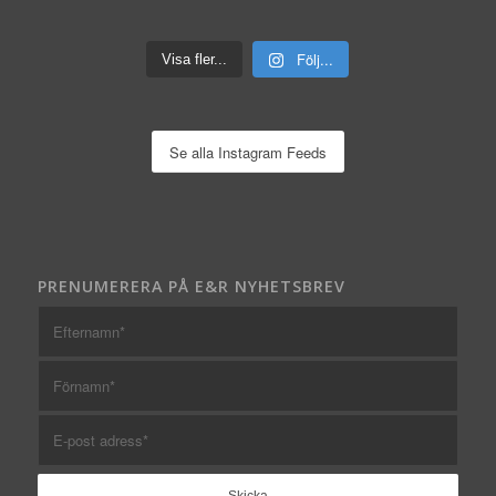
Följ...
Visa fler...
Se alla Instagram Feeds
PRENUMERERA PÅ E&R NYHETSBREV