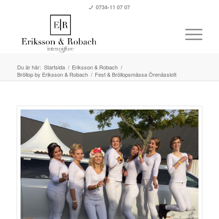
0734-11 07 07
Du är här:
Startsida
/
Eriksson & Robach
/
Bröllop by Eriksson & Robach
/
Fest & Bröllopsmässa Örenässlott