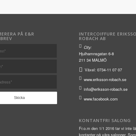
ERERA PÅ E&R
INTERCOIFFURE ERIKSS
BREV
ROBACH AB
City:
Hjulhamnsgatan 6-8
211 34 MALMÖ
Växel:
0734-11 07 07
www.eriksson-robach.se
info@eriksson-robach.se
www.facebook.com
KONTANTFRI SALONG
Fr.o.m den 1/1 2016 tar vi inte 
kontanter på våra salonger. Som 