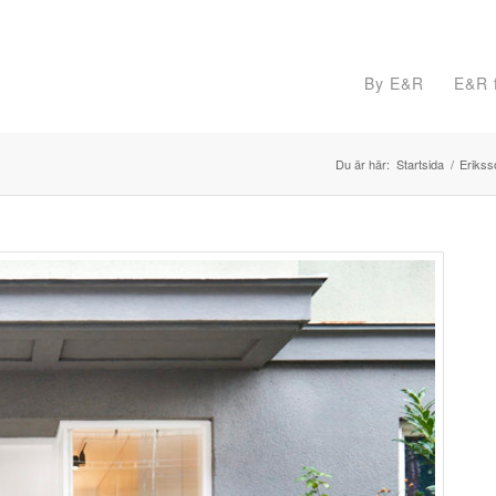
By E&R
E&R f
Du är här:
Startsida
/
Eriks