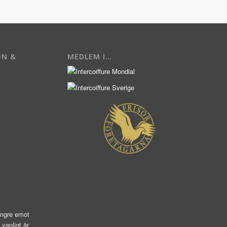
ON &
MEDLEM I…
längre emot
vanligt är