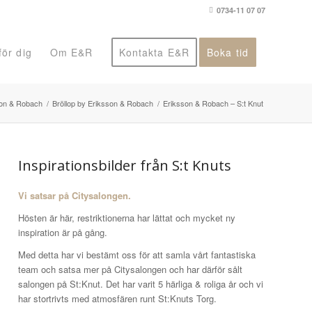
0734-11 07 07
ör dig
Om E&R
Kontakta E&R
Boka tid
son & Robach
/
Bröllop by Eriksson & Robach
/
Eriksson & Robach – S:t Knut
Inspirationsbilder från S:t Knuts
Vi satsar på Citysalongen.
Hösten är här, restriktionerna har lättat och mycket ny
inspiration är på gång.
Med detta har vi bestämt oss för att samla vårt fantastiska
team och satsa mer på Citysalongen och har därför sålt
salongen på St:Knut. Det har varit 5 härliga & roliga år och vi
har stortrivts med atmosfären runt St:Knuts Torg.