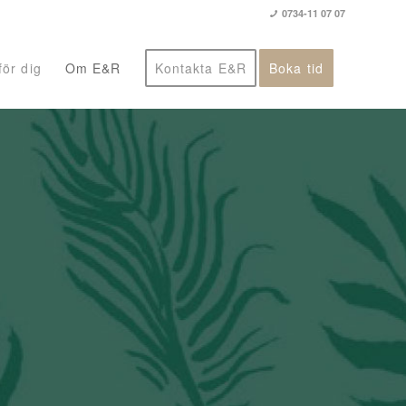
0734-11 07 07
ör dig
Om E&R
Kontakta E&R
Boka tid