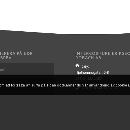
ERERA PÅ E&R
INTERCOIFFURE ERIKSS
BREV
ROBACH AB
City:
Hjulhamnsgatan 6-8
211 34 MALMÖ
 att fortsätta att surfa på sidan godkänner du vår användning av cookies
Växel:
0734-11 07 07
www.eriksson-robach.se
info@eriksson-robach.se
www.facebook.com