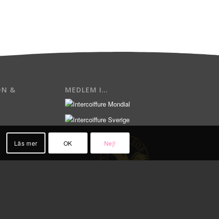
ON &
MEDLEM I…
Läs mer
OK
Nej!
.