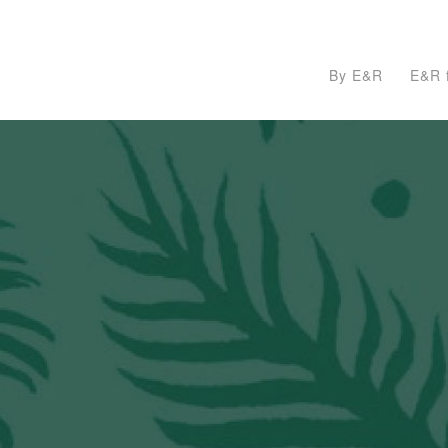
By E&R
E&R f