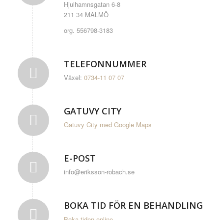
Hjulhamnsgatan 6-8
211 34 MALMÖ
org. 556798-3183
TELEFONNUMMER
Växel:
0734-11 07 07
GATUVY CITY
Gatuvy City med Google Maps
E-POST
info@eriksson-robach.se
BOKA TID FÖR EN BEHANDLING
Boka tiden online