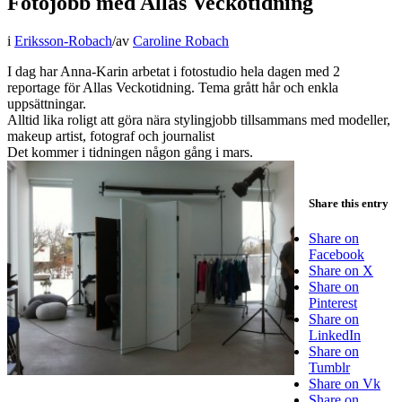
Fotojobb med Allas Veckotidning
i
Eriksson-Robach
/
av
Caroline Robach
I dag har Anna-Karin arbetat i fotostudio hela dagen med 2
reportage för Allas Veckotidning. Tema grått hår och enkla
uppsättningar.
Alltid lika roligt att göra nära stylingjobb tillsammans med modeller,
makeup artist, fotograf och journalist
Det kommer i tidningen någon gång i mars.
Share this entry
Share on
Facebook
Share on X
Share on
Pinterest
Share on
LinkedIn
Share on
Tumblr
Share on Vk
Share on