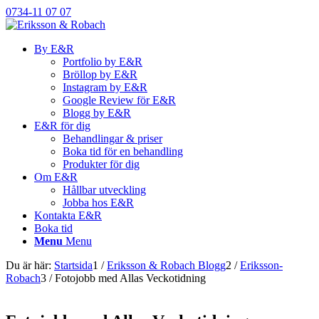
0734-11 07 07
By E&R
Portfolio by E&R
Bröllop by E&R
Instagram by E&R
Google Review för E&R
Blogg by E&R
E&R för dig
Behandlingar & priser
Boka tid för en behandling
Produkter för dig
Om E&R
Hållbar utveckling
Jobba hos E&R
Kontakta E&R
Boka tid
Menu
Menu
Du är här:
Startsida
1
/
Eriksson & Robach Blogg
2
/
Eriksson-
Robach
3
/
Fotojobb med Allas Veckotidning