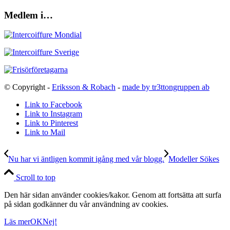
Medlem i…
© Copyright -
Eriksson & Robach
-
made by tr3ttongruppen ab
Link to Facebook
Link to Instagram
Link to Pinterest
Link to Mail
Nu har vi äntligen kommit igång med vår blogg.
Modeller Sökes
Scroll to top
Den här sidan använder cookies/kakor. Genom att fortsätta att surfa
på sidan godkänner du vår användning av cookies.
Läs mer
OK
Nej!