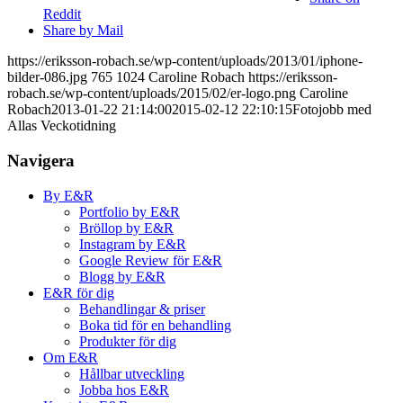
Reddit
Share by Mail
https://eriksson-robach.se/wp-content/uploads/2013/01/iphone-
bilder-086.jpg
765
1024
Caroline Robach
https://eriksson-
robach.se/wp-content/uploads/2015/02/er-logo.png
Caroline
Robach
2013-01-22 21:14:00
2015-02-12 22:10:15
Fotojobb med
Allas Veckotidning
Navigera
By E&R
Portfolio by E&R
Bröllop by E&R
Instagram by E&R
Google Review för E&R
Blogg by E&R
E&R för dig
Behandlingar & priser
Boka tid för en behandling
Produkter för dig
Om E&R
Hållbar utveckling
Jobba hos E&R